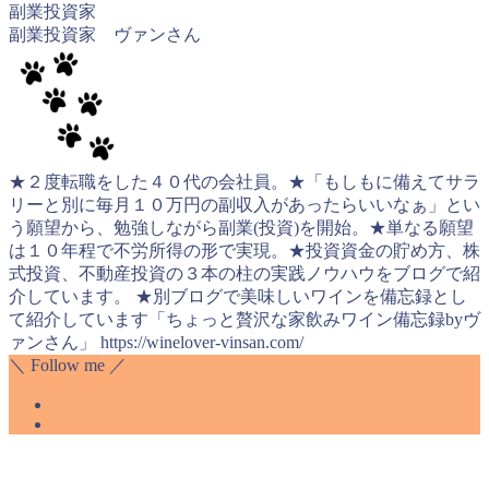
副業投資家
副業投資家 ヴァンさん
★２度転職をした４０代の会社員。★「もしもに備えてサラ
リーと別に毎月１０万円の副収入があったらいいなぁ」とい
う願望から、勉強しながら副業(投資)を開始。★単なる願望
は１０年程で不労所得の形で実現。★投資資金の貯め方、株
式投資、不動産投資の３本の柱の実践ノウハウをブログで紹
介しています。 ★別ブログで美味しいワインを備忘録とし
て紹介しています「ちょっと贅沢な家飲みワイン備忘録byヴ
ァンさん」 https://winelover-vinsan.com/
＼ Follow me ／