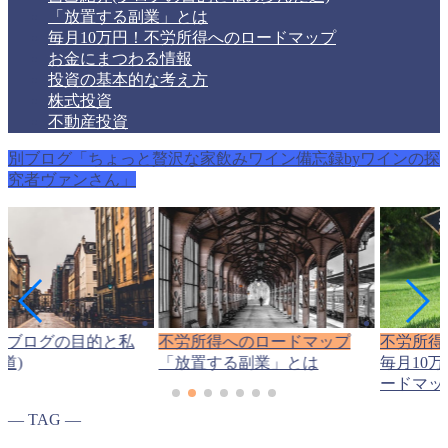
「放置する副業」とは
毎月10万円！不労所得へのロードマップ
お金にまつわる情報
投資の基本的な考え方
株式投資
不動産投資
別ブログ「ちょっと贅沢な家飲みワイン備忘録byワインの探
究者ヴァンさん」
(ブログの目的と私
不労所得へのロードマップ
不労所得
道)
「放置する副業」とは
毎月10
ードマッ
― TAG ―