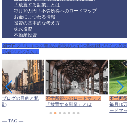
「放置する副業」とは
毎月10万円！不労所得へのロードマップ
お金にまつわる情報
投資の基本的な考え方
株式投資
不動産投資
別ブログ「ちょっと贅沢な家飲みワイン備忘録byワインの探
究者ヴァンさん」
(ブログの目的と私
不労所得へのロードマップ
不労所得
道)
「放置する副業」とは
毎月10
ードマッ
― TAG ―