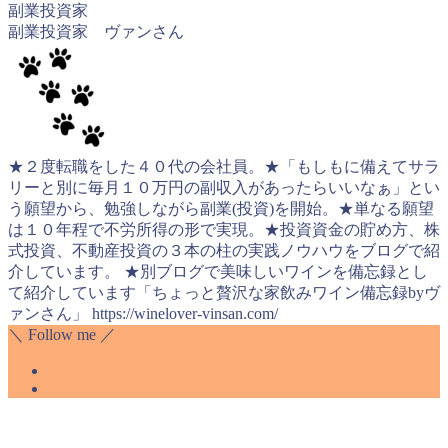
副業投資家
副業投資家 ヴァンさん
★２度転職をした４０代の会社員。★「もしもに備えてサラ
リーと別に毎月１０万円の副収入があったらいいなぁ」とい
う願望から、勉強しながら副業(投資)を開始。★単なる願望
は１０年程で不労所得の形で実現。★投資資金の貯め方、株
式投資、不動産投資の３本の柱の実践ノウハウをブログで紹
介しています。 ★別ブログで美味しいワインを備忘録とし
て紹介しています「ちょっと贅沢な家飲みワイン備忘録byヴ
ァンさん」 https://winelover-vinsan.com/
＼ Follow me ／