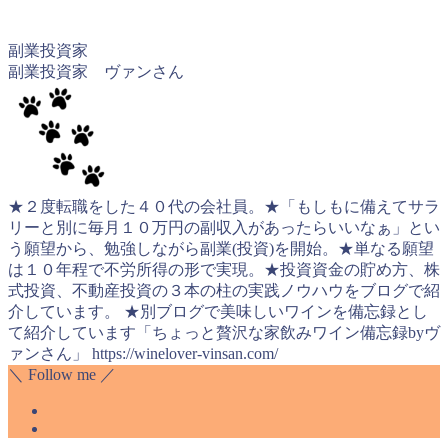
副業投資家
副業投資家 ヴァンさん
★２度転職をした４０代の会社員。★「もしもに備えてサラ
リーと別に毎月１０万円の副収入があったらいいなぁ」とい
う願望から、勉強しながら副業(投資)を開始。★単なる願望
は１０年程で不労所得の形で実現。★投資資金の貯め方、株
式投資、不動産投資の３本の柱の実践ノウハウをブログで紹
介しています。 ★別ブログで美味しいワインを備忘録とし
て紹介しています「ちょっと贅沢な家飲みワイン備忘録byヴ
ァンさん」 https://winelover-vinsan.com/
＼ Follow me ／