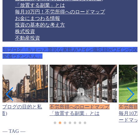
「放置する副業」とは
毎月10万円！不労所得へのロードマップ
お金にまつわる情報
投資の基本的な考え方
株式投資
不動産投資
別ブログ「ちょっと贅沢な家飲みワイン備忘録byワインの探
究者ヴァンさん」
(ブログの目的と私
不労所得へのロードマップ
不労所得
道)
「放置する副業」とは
毎月10
ードマッ
― TAG ―