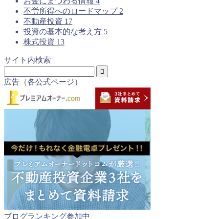
お金にまつわる情報
4
不労所得へのロードマップ
2
不動産投資
17
投資の基本的な考え方
5
株式投資
13
サイト内検索
広告（各公式ページ）
ブログランキング参加中