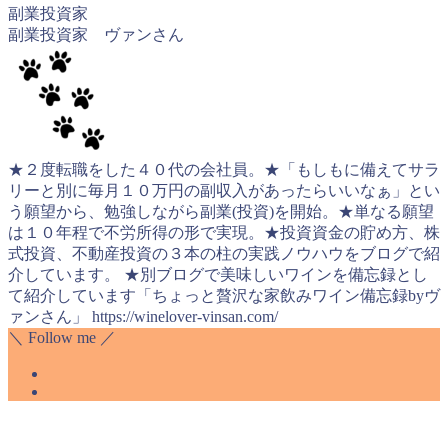
副業投資家
副業投資家 ヴァンさん
★２度転職をした４０代の会社員。★「もしもに備えてサラ
リーと別に毎月１０万円の副収入があったらいいなぁ」とい
う願望から、勉強しながら副業(投資)を開始。★単なる願望
は１０年程で不労所得の形で実現。★投資資金の貯め方、株
式投資、不動産投資の３本の柱の実践ノウハウをブログで紹
介しています。 ★別ブログで美味しいワインを備忘録とし
て紹介しています「ちょっと贅沢な家飲みワイン備忘録byヴ
ァンさん」 https://winelover-vinsan.com/
＼ Follow me ／