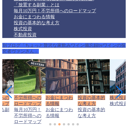
「放置する副業」とは
毎月10万円！不労所得へのロードマップ
お金にまつわる情報
投資の基本的な考え方
株式投資
不動産投資
別ブログ「ちょっと贅沢な家飲みワイン備忘録byワインの探
究者ヴァンさん」
得への
不労所得への
お金にまつわ
投資の基本的
株式投資
マップ
ロードマップ
る情報
な考え方
株式投資
する副
毎月10万円！
お金にまつわ
投資の基本的
は
不労所得への
る情報
な考え方
ロードマップ