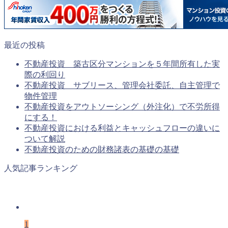
最近の投稿
不動産投資 築古区分マンションを５年間所有した実
際の利回り
不動産投資 サブリース、管理会社委託、自主管理で
物件管理
不動産投資をアウトソーシング（外注化）で不労所得
にする！
不動産投資における利益とキャッシュフローの違いに
ついて解説
不動産投資のための財務諸表の基礎の基礎
人気記事ランキング
1