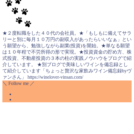
★２度転職をした４０代の会社員。★「もしもに備えてサラ
リーと別に毎月１０万円の副収入があったらいいなぁ」とい
う願望から、勉強しながら副業(投資)を開始。★単なる願望
は１０年程で不労所得の形で実現。★投資資金の貯め方、株
式投資、不動産投資の３本の柱の実践ノウハウをブログで紹
介しています。 ★別ブログで美味しいワインを備忘録とし
て紹介しています「ちょっと贅沢な家飲みワイン備忘録byヴ
ァンさん」 https://winelover-vinsan.com/
＼ Follow me ／