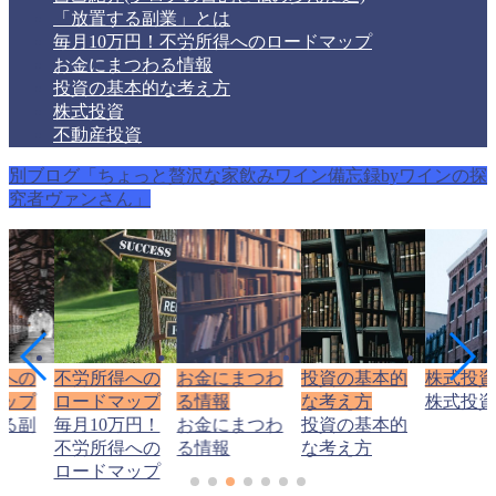
「放置する副業」とは
毎月10万円！不労所得へのロードマップ
お金にまつわる情報
投資の基本的な考え方
株式投資
不動産投資
別ブログ「ちょっと贅沢な家飲みワイン備忘録byワインの探
究者ヴァンさん」
得への
不労所得への
お金にまつわ
投資の基本的
株式投資
マップ
ロードマップ
る情報
な考え方
株式投資
する副
毎月10万円！
お金にまつわ
投資の基本的
は
不労所得への
る情報
な考え方
ロードマップ