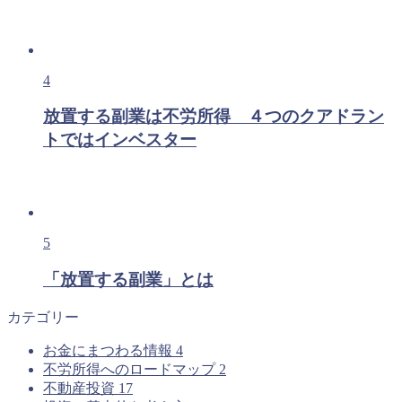
4
放置する副業は不労所得 ４つのクアドラン
トではインベスター
5
「放置する副業」とは
カテゴリー
お金にまつわる情報
4
不労所得へのロードマップ
2
不動産投資
17