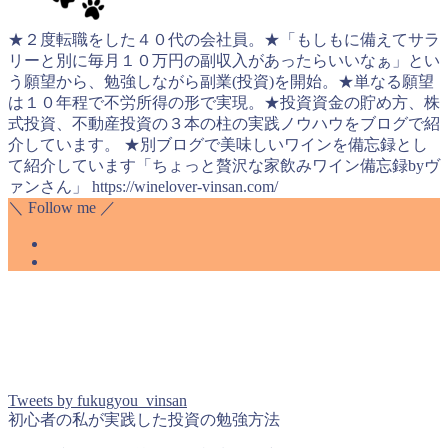
★２度転職をした４０代の会社員。★「もしもに備えてサラ
リーと別に毎月１０万円の副収入があったらいいなぁ」とい
う願望から、勉強しながら副業(投資)を開始。★単なる願望
は１０年程で不労所得の形で実現。★投資資金の貯め方、株
式投資、不動産投資の３本の柱の実践ノウハウをブログで紹
介しています。 ★別ブログで美味しいワインを備忘録とし
て紹介しています「ちょっと贅沢な家飲みワイン備忘録byヴ
ァンさん」 https://winelover-vinsan.com/
＼ Follow me ／
Tweets by fukugyou_vinsan
初心者の私が実践した投資の勉強方法