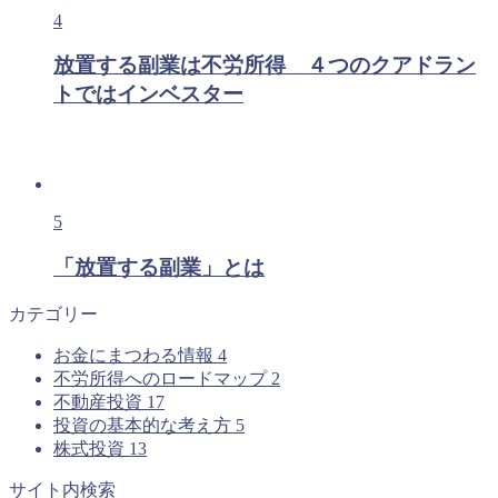
4
放置する副業は不労所得 ４つのクアドラン
トではインベスター
5
「放置する副業」とは
カテゴリー
お金にまつわる情報
4
不労所得へのロードマップ
2
不動産投資
17
投資の基本的な考え方
5
株式投資
13
サイト内検索