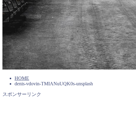
HOME
denis-vdovin-TMIANuUQK0s-unsplash
スポンサーリンク