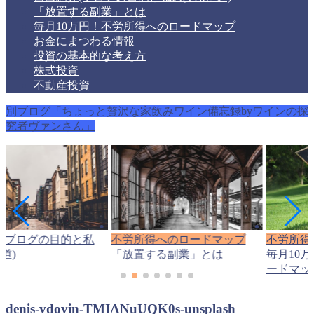
「放置する副業」とは
毎月10万円！不労所得へのロードマップ
お金にまつわる情報
投資の基本的な考え方
株式投資
不動産投資
別ブログ「ちょっと贅沢な家飲みワイン備忘録byワインの探
究者ヴァンさん」
(ブログの目的と私
不労所得へのロードマップ
不労所得
道)
「放置する副業」とは
毎月10
ードマッ
denis-vdovin-TMIANuUQK0s-unsplash