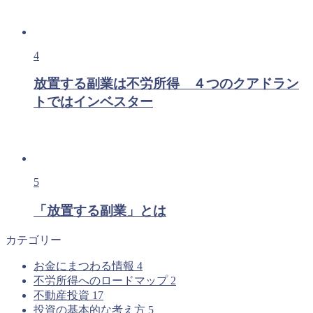
4
放置する副業は不労所得 ４つのクアドラン
トではインベスター
5
「放置する副業」とは
カテゴリー
お金にまつわる情報
4
不労所得へのロードマップ
2
不動産投資
17
投資の基本的な考え方
5