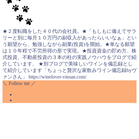
★２度転職をした４０代の会社員。★「もしもに備えてサラ
リーと別に毎月１０万円の副収入があったらいいなぁ」とい
う願望から、勉強しながら副業(投資)を開始。★単なる願望
は１０年程で不労所得の形で実現。★投資資金の貯め方、株
式投資、不動産投資の３本の柱の実践ノウハウをブログで紹
介しています。 ★別ブログで美味しいワインを備忘録とし
て紹介しています「ちょっと贅沢な家飲みワイン備忘録byヴ
ァンさん」 https://winelover-vinsan.com/
＼ Follow me ／