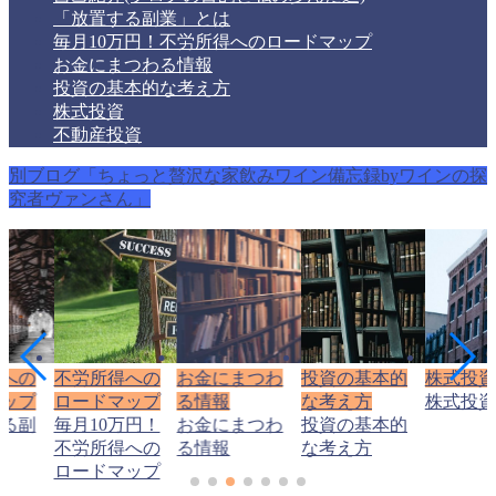
「放置する副業」とは
毎月10万円！不労所得へのロードマップ
お金にまつわる情報
投資の基本的な考え方
株式投資
不動産投資
別ブログ「ちょっと贅沢な家飲みワイン備忘録byワインの探
究者ヴァンさん」
得への
不労所得への
お金にまつわ
投資の基本的
株式投資
マップ
ロードマップ
る情報
な考え方
株式投資
する副
毎月10万円！
お金にまつわ
投資の基本的
は
不労所得への
る情報
な考え方
ロードマップ