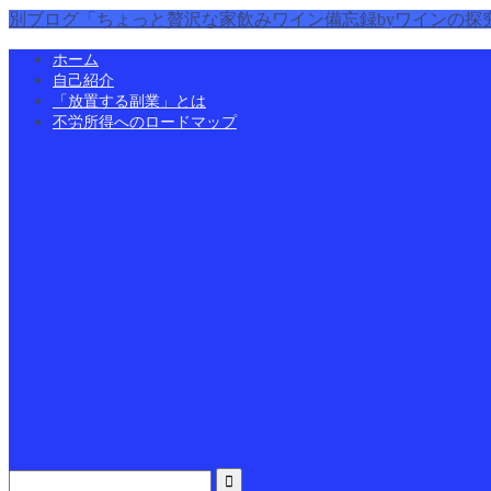
別ブログ「ちょっと贅沢な家飲みワイン備忘録byワインの探
ホーム
自己紹介
「放置する副業」とは
不労所得へのロードマップ