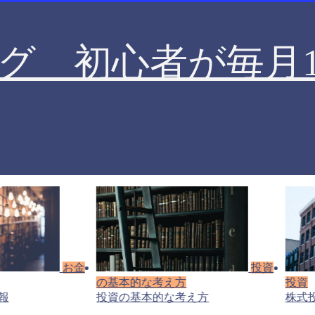
グ 初心者が毎月1
お金
投資
の基本的な考え方
投資
報
投資の基本的な考え方
株式