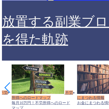
放置する副業ブロ
を得た軌跡
不労
不労
所得へのロードマップ
にまつわる情報
毎月10万円！不労所得へのロード
お金にまつわる情
マップ