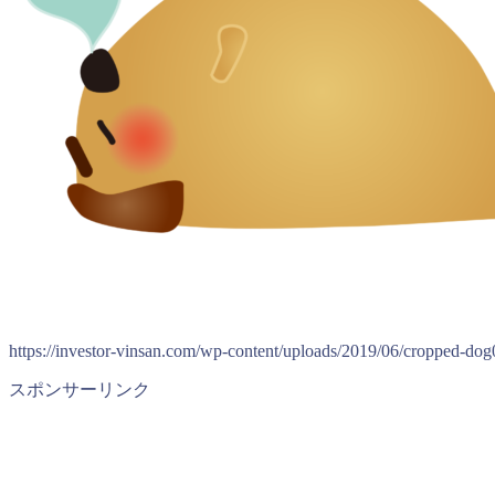
https://investor-vinsan.com/wp-content/uploads/2019/06/cropped-do
スポンサーリンク