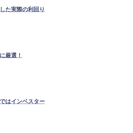
した実際の利回り
に厳選！
ではインベスター