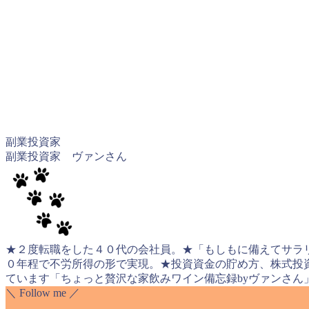
副業投資家
副業投資家 ヴァンさん
★２度転職をした４０代の会社員。★「もしもに備えてサラ
０年程で不労所得の形で実現。★投資資金の貯め方、株式投
ています「ちょっと贅沢な家飲みワイン備忘録byヴァンさん」 https://wi
＼ Follow me ／