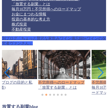
「放置する副業」とは
毎月10万円！不労所得へのロードマップ
お金にまつわる情報
投資の基本的な考え方
株式投資
不動産投資
別ブログ「ちょっと贅沢な家飲みワイン備忘録byワインの探
究者ヴァンさん」
(ブログの目的と私
不労所得へのロードマップ
不労所得
道)
「放置する副業」とは
毎月10
ードマッ
放置する副業blog