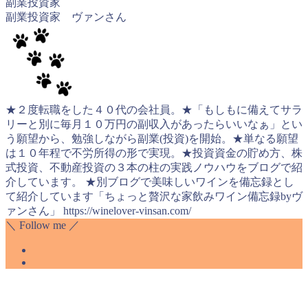
副業投資家
副業投資家 ヴァンさん
★２度転職をした４０代の会社員。★「もしもに備えてサラ
リーと別に毎月１０万円の副収入があったらいいなぁ」とい
う願望から、勉強しながら副業(投資)を開始。★単なる願望
は１０年程で不労所得の形で実現。★投資資金の貯め方、株
式投資、不動産投資の３本の柱の実践ノウハウをブログで紹
介しています。 ★別ブログで美味しいワインを備忘録とし
て紹介しています「ちょっと贅沢な家飲みワイン備忘録byヴ
ァンさん」 https://winelover-vinsan.com/
＼ Follow me ／