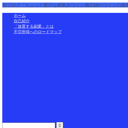
別ブログ「ちょっと贅沢な家飲みワイン備忘録byワインの探
ホーム
自己紹介
「放置する副業」とは
不労所得へのロードマップ