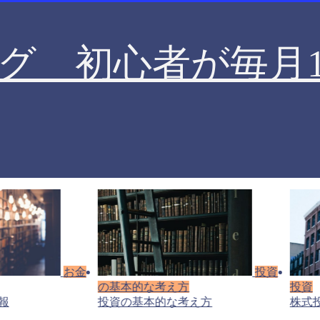
グ 初心者が毎月1
お金
投資
の基本的な考え方
投資
報
投資の基本的な考え方
株式