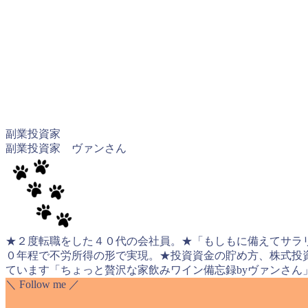
副業投資家
副業投資家 ヴァンさん
★２度転職をした４０代の会社員。★「もしもに備えてサラ
０年程で不労所得の形で実現。★投資資金の貯め方、株式投
ています「ちょっと贅沢な家飲みワイン備忘録byヴァンさん」 https://wi
＼ Follow me ／