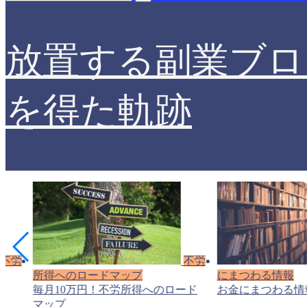
放置する副業ブロ
を得た軌跡
不労
不労
所得へのロードマップ
にまつわる情報
毎月10万円！不労所得へのロード
お金にまつわる情
マップ