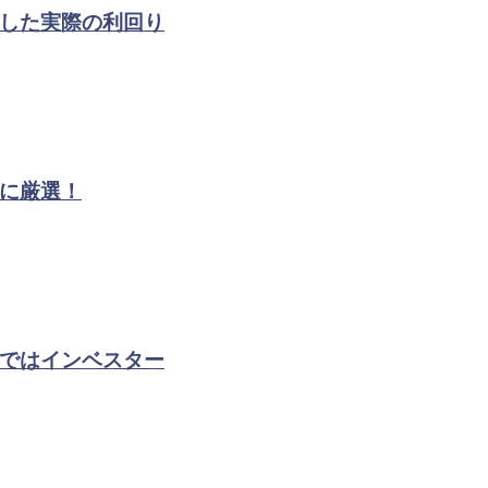
した実際の利回り
に厳選！
ではインベスター